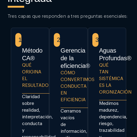
Tres capas que responden a tres preguntas esenciales:
1.
2.
3.
Método
Gerencia
Aguas
CA®
de la
Profundas®
eficiencia®
QUÉ
QUÉ
ORIGINA
TAN
CÓMO
EL
SISTÉMICA
CONVERTIMOS
RESULTADO
ES LA
CONDUCTA
ORGNIZACIÓN
EN
Claridad
EFICIENCIA
sobre
Medimos
realidad,
madurez,
Cerramos
interpretación,
dependencia,
vacíos
conducta
riesgo,
de
y
trazabilidad
información,