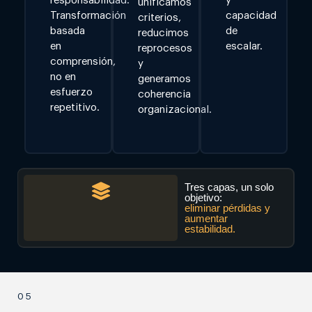
responsabilidad.
y
unificamos
Transformación
capacidad
criterios,
basada
de
reducimos
en
escalar.
reprocesos
comprensión,
y
no en
generamos
esfuerzo
coherencia
repetitivo.
organizacional.
Tres capas, un solo
objetivo:
eliminar pérdidas y
aumentar
estabilidad.
05